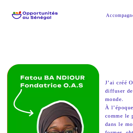
Accompagn
J’ai créé 
diffuser d
monde.
À l’époque
comme le p
dans le mon
former, ob