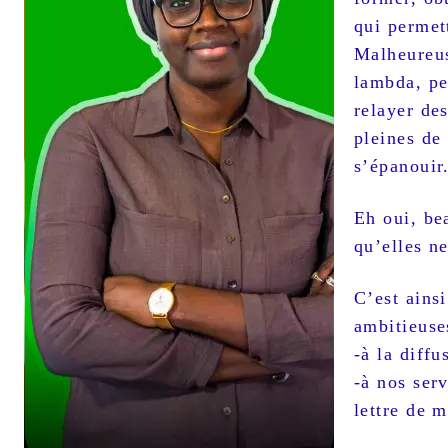
qui permet
Malheureus
lambda, pe
relayer de
pleines de 
s’épanouir
Eh oui, be
qu’elles n
C’est ains
ambitieuses
-à la diff
-à nos ser
lettre de m