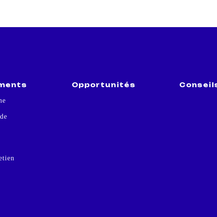
ments
Opportunités
Conseil
he
 de
retien